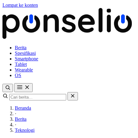
Lompat ke konten
Berita
Spesifikasi
Smartphone
Tablet
Wearable
OS
Beranda
·
Berita
·
Teknologi