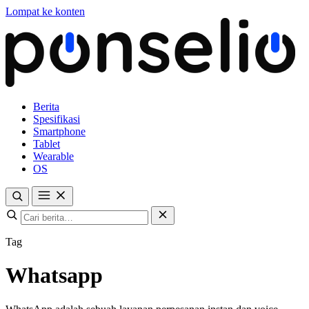
Lompat ke konten
Berita
Spesifikasi
Smartphone
Tablet
Wearable
OS
Tag
Whatsapp